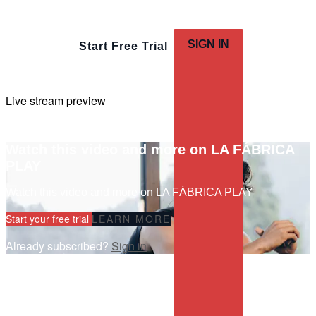
SIGN IN
Start Free Trial
Live stream preview
Watch this video and more on LA FÁBRICA
PLAY
Watch this video and more on LA FÁBRICA PLAY
Start your free trial
LEARN MORE
Already subscribed?
Sign in