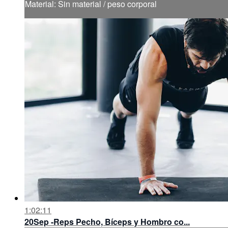
Material: Sin material / peso corporal
1:02:11
20Sep -Reps Pecho, Bíceps y Hombro co...