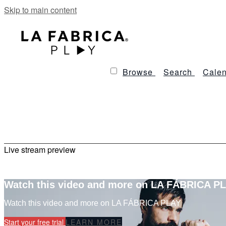
Skip to main content
Browse
Search
Calen
Live stream preview
Watch this video and more on LA FÁBRICA P
Watch this video and more on LA FÁBRICA PLAY
Start your free trial
LEARN MORE