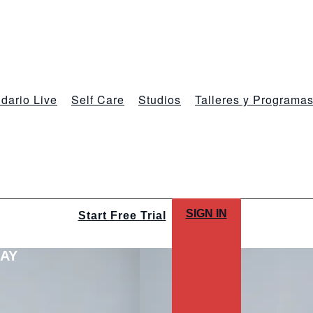
dario Live
Self Care
Studios
Talleres y Programa
SIGN IN
Start Free Trial
LAY