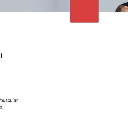
l
 muscular.
o.