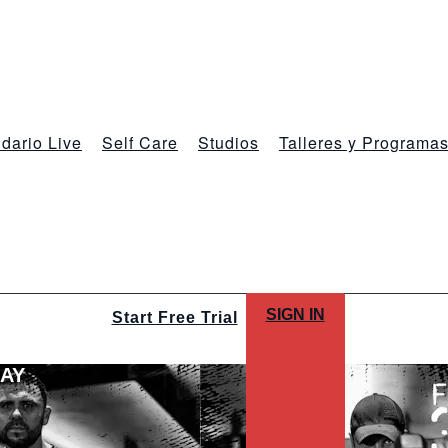
dario Live
Self Care
Studios
Talleres y Programa
SIGN IN
Start Free Trial
LAY