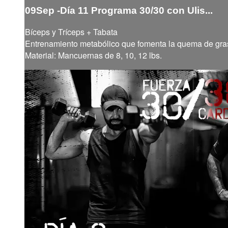
09Sep -Día 11 Programa 30/30 con Ulis...
Bíceps y Tríceps + Tabata
Entrenamiento metabólico que fomenta la quema de grasa
Material: Mancuernas de 8, 10, 12 lbs.