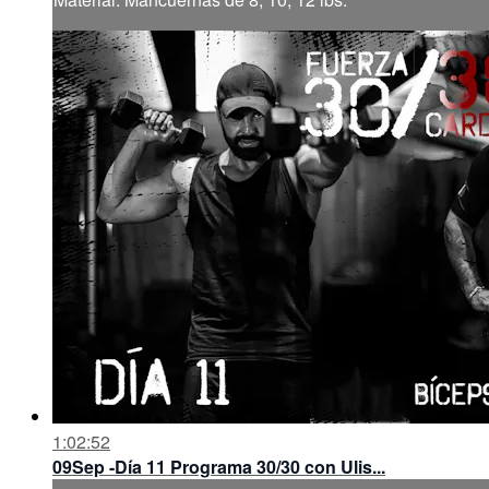
1:02:52
09Sep -Día 11 Programa 30/30 con Ulis...