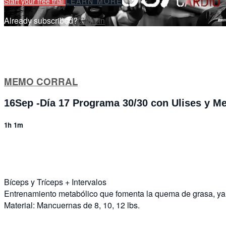
Start your free trial
LEARN MORE
Already subscribed?
Sign in
MEMO CORRAL
16Sep -Día 17 Programa 30/30 con Ulises y 
1h 1m
7 comments
Bíceps y Tríceps + Intervalos
Entrenamiento metabólico que fomenta la quema de grasa, ya 
Material: Mancuernas de 8, 10, 12 lbs.