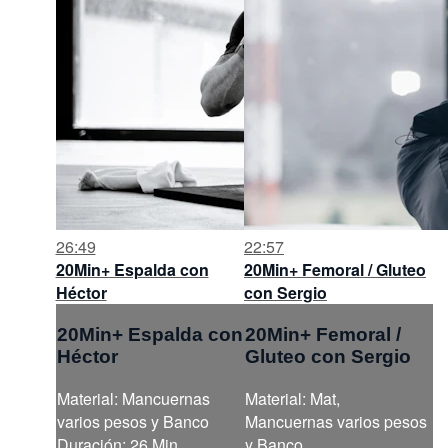
26:49
22:57
20Min+ Espalda con
20Min+ Femoral / Gluteo
Héctor
con Sergio
20Min+ Espalda con
20Min+ Femoral /
Héctor
Gluteo con Sergio
Material: Mancuernas
Material: Mat,
varios pesos y Banco
Mancuernas varios pesos
Duración: 26 Min
y Banco