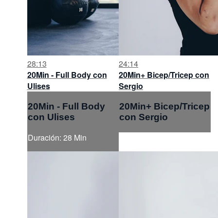
28:13
24:14
20Min - Full Body con
20Min+ Bicep/Tricep con
Ulises
Sergio
20Min - Full Body
20Min+ Bicep/Tricep
con Ulises
con Sergio
Duración: 28 Min