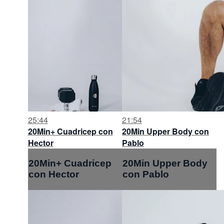
25:44
21:54
20Min+ Cuadricep con
20Min Upper Body con
Hector
Pablo
20Min+ Cuadricep
20Min Upper Body
con Hector
con Pablo