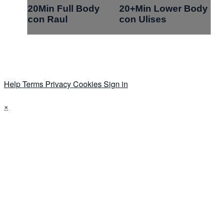
20Min Full Body
20+Min Lower Body
con Raul
con Ulises
Help
Terms
Privacy
Cookies
Sign in
×