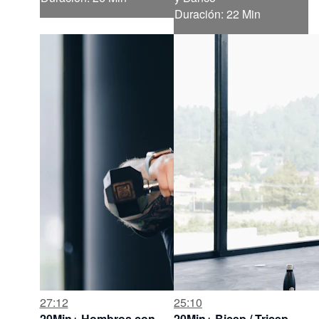
Duración: 22 Min
27:12
25:10
20Min+ Hombros con
20Min+ Bicep / Tricep