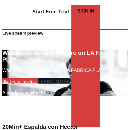
SIGN IN
Start Free Trial
Live stream preview
Watch this video and more on LA FÁBRICA
PLAY
Watch this video and more on LA FÁBRICA PLAY
Start your free trial
LEARN MORE
Already subscribed?
Sign in
20Min+ Espalda con Héctor