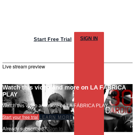
SIGN IN
Start Free Trial
Live stream preview
Watch this video and more on LA FÁBRICA
PLAY
Watch this video and more on LA FÁBRICA PLAY
Start your free trial
LEARN MORE
Already subscribed?
Sign in