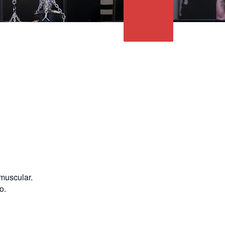
 muscular.
o.