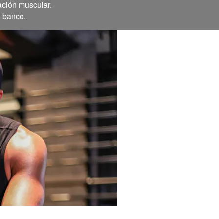
ación muscular.
y banco.