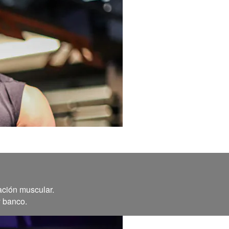
ación muscular.
y banco.