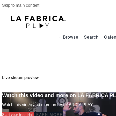
Skip to main content
Browse
Search
Calen
Live stream preview
Watch this video and more on LA FÁBRICA P
Watch this video and more on LA FÁBRICA PLAY
Start your free trial
LEARN MORE