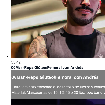
53:42
06Mar -Reps Glúteo/Femoral con Andrés
06Mar -Reps Glúteo/Femoral con Andrés
Entrenamiento enfocado al desarrollo de fuerza y tonific
Material: Mancuernas de 10, 12, 15 ó 20 lbs, loop band 