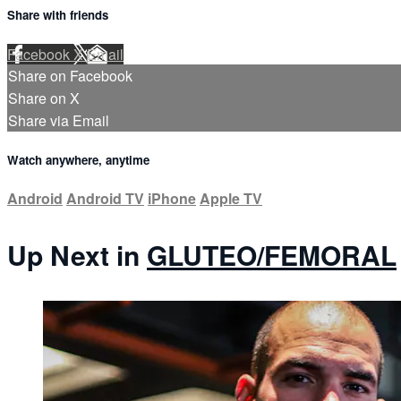
Share with friends
Facebook
X
Email
Share on Facebook
Share on X
Share via Email
Watch anywhere, anytime
Android
Android TV
iPhone
Apple TV
Up Next in
GLUTEO/FEMORAL