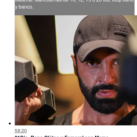
y banco.
58:20