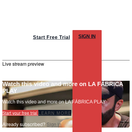
SIGN IN
Start Free Trial
Live stream preview
Watch this video and more on LA FÁBRICA
PLAY
Watch this video and more on LA FÁBRICA PLAY
Start your free trial
LEARN MORE
Already subscribed?
Sign in