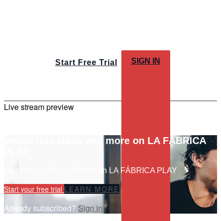
SIGN IN
Start Free Trial
Live stream preview
Watch this video and more on LA FÁBRICA
PLAY
Watch this video and more on LA FÁBRICA PLAY
Start your free trial
LEARN MORE
Already subscribed?
Sign in