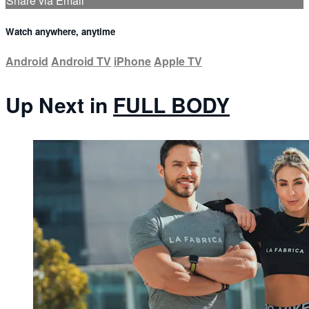
Share via Email
Watch anywhere, anytime
Android
Android TV
iPhone
Apple TV
Up Next in
FULL BODY