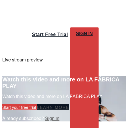
SIGN IN
Start Free Trial
Live stream preview
Watch this video and more on LA FÁBRICA
PLAY
Watch this video and more on LA FÁBRICA PLAY
Start your free trial
LEARN MORE
Already subscribed?
Sign in