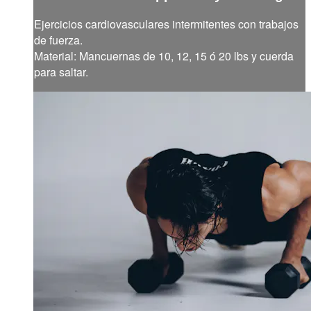
Ejercicios cardiovasculares intermitentes con trabajos
de fuerza.
Material: Mancuernas de 10, 12, 15 ó 20 lbs y cuerda
para saltar.