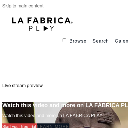
Skip to main content
Browse
Search
Calen
Live stream preview
Watch this video and more on LA FÁBRICA P
Watch this video and more on LA FÁBRICA PLAY
Start your free trial
LEARN MORE