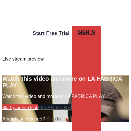
SIGN IN
Start Free Trial
Live stream preview
Watch this video and more on LA FÁBRICA
PLAY
Watch this video and more on LA FÁBRICA PLAY
Start your free trial
LEARN MORE
Already subscribed?
Sign in