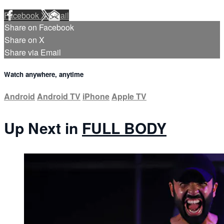
Facebook
X
Email
Share on Facebook
Share on X
Share via Email
Watch anywhere, anytime
Android
Android TV
iPhone
Apple TV
Up Next in
FULL BODY