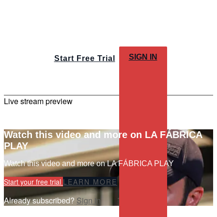
SIGN IN
Start Free Trial
Live stream preview
Watch this video and more on LA FÁBRICA
PLAY
Watch this video and more on LA FÁBRICA PLAY
Start your free trial
LEARN MORE
Already subscribed?
Sign in