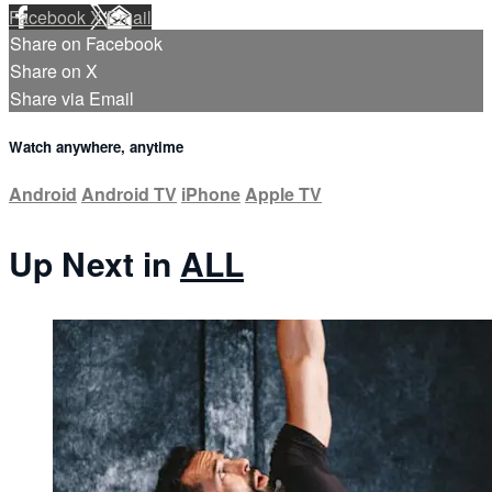
Facebook
X
Email
Share on Facebook
Share on X
Share via Email
Watch anywhere, anytime
Android
Android TV
iPhone
Apple TV
Up Next in
ALL