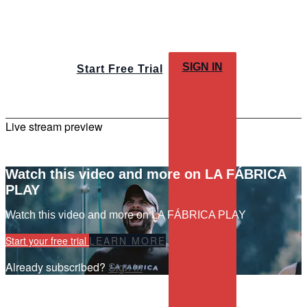
SIGN IN
Start Free Trial
Live stream preview
Watch this video and more on LA FÁBRICA
PLAY
Watch this video and more on LA FÁBRICA PLAY
Start your free trial
LEARN MORE
Already subscribed?
Sign in