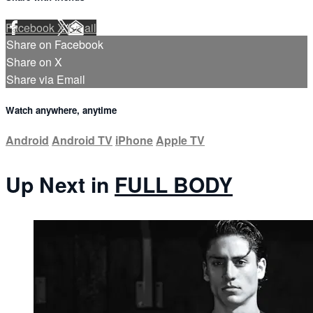
Facebook
X
Email
Share on Facebook
Share on X
Share via Email
Watch anywhere, anytime
Android
Android TV
iPhone
Apple TV
Up Next in
FULL BODY