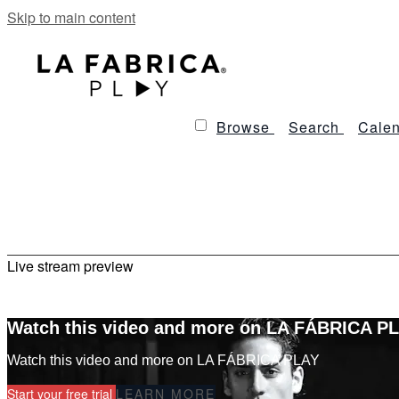
Skip to main content
Browse
Search
Calen
Live stream preview
Watch this video and more on LA FÁBRICA P
Watch this video and more on LA FÁBRICA PLAY
Start your free trial
LEARN MORE