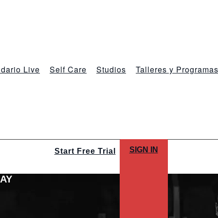
dario Live
Self Care
Studios
Talleres y Programa
SIGN IN
Start Free Trial
LAY