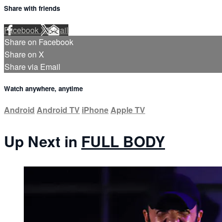
Share with friends
Facebook
X
Email
Share on Facebook
Share on X
Share via Email
Watch anywhere, anytime
Android
Android TV
iPhone
Apple TV
Up Next in
FULL BODY