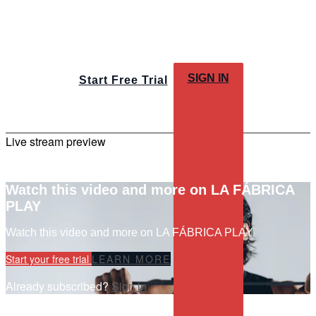
SIGN IN
Start Free Trial
Live stream preview
Watch this video and more on LA FÁBRICA
PLAY
Watch this video and more on LA FÁBRICA PLAY
Start your free trial
LEARN MORE
Already subscribed?
Sign in