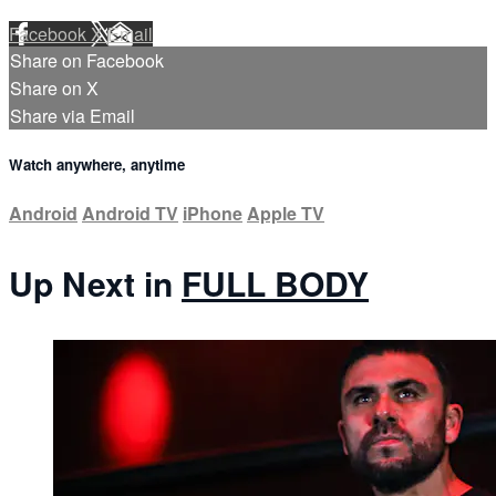
Facebook
X
Email
Share on Facebook
Share on X
Share via Email
Watch anywhere, anytime
Android
Android TV
iPhone
Apple TV
Up Next in
FULL BODY