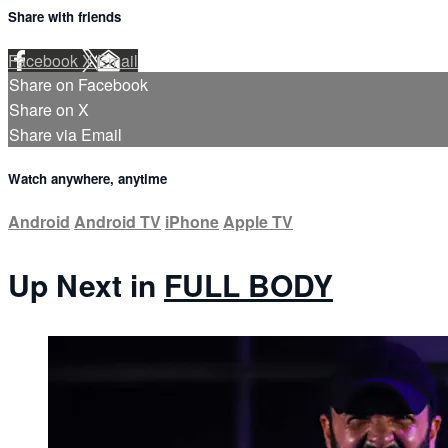
Share with friends
Facebook
X
Email
Share on Facebook
Share on X
Share via Email
Watch anywhere, anytime
Android
Android TV
iPhone
Apple TV
Up Next in
FULL BODY