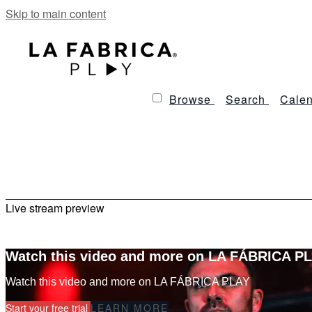
Skip to main content
Browse
Search
Calen
Live stream preview
Watch this video and more on LA FÁBRICA P
Watch this video and more on LA FÁBRICA PLAY
Start your free trial
LEARN MORE