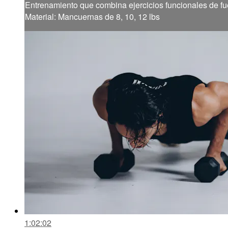
Entrenamiento que combina ejercicios funcionales de fue
Material: Mancuernas de 8, 10, 12 lbs
1:02:02