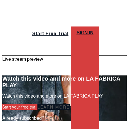
SIGN IN
Start Free Trial
Live stream preview
Watch this video and more on LA FÁBRICA
PLAY
Watch this video and more on LA FÁBRICA PLAY
Start your free trial
LEARN MORE
Already subscribed?
Sign in