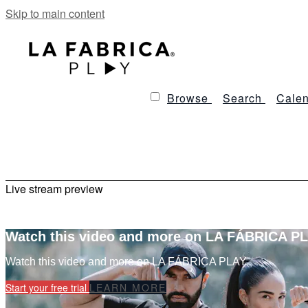
Skip to main content
Browse
Search
Calen
Live stream preview
Watch this video and more on LA FÁBRICA P
Watch this video and more on LA FÁBRICA PLAY
Start your free trial
LEARN MORE