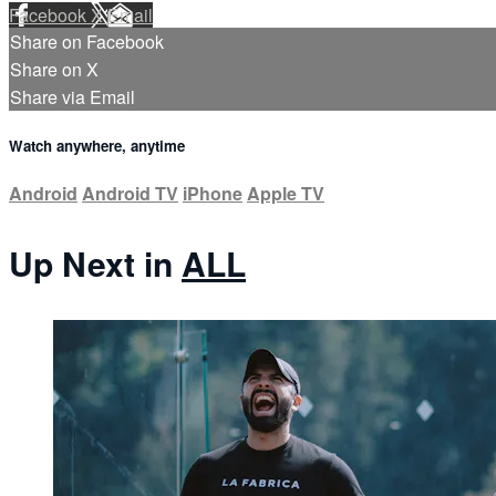
Facebook
X
Email
Share on Facebook
Share on X
Share via Email
Watch anywhere, anytime
Android
Android TV
iPhone
Apple TV
Up Next in
ALL