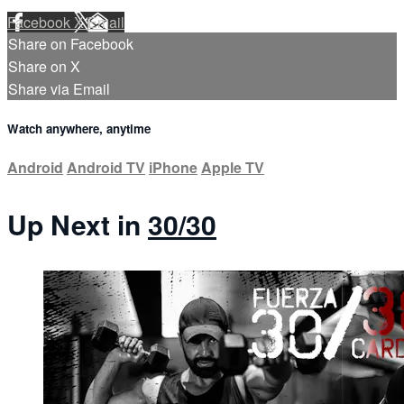
Facebook
X
Email
Share on Facebook
Share on X
Share via Email
Watch anywhere, anytime
Android
Android TV
iPhone
Apple TV
Up Next in
30/30