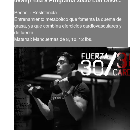
06Sep -Día 8 Programa 30/30 con Ulise...
Pecho + Resistencia
Entrenamiento metabólico que fomenta la quema de
grasa, ya que combina ejercicios cardiovasculares y
de fuerza.
Material: Mancuernas de 8, 10, 12 lbs.