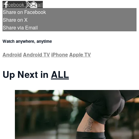
Facebook
X
Email
Share on Facebook
Share on X
Share via Email
Watch anywhere, anytime
Android
Android TV
iPhone
Apple TV
Up Next in
ALL