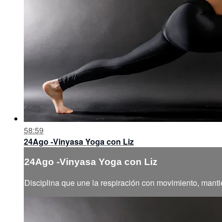
58:59
24Ago -Vinyasa Yoga con Liz
24Ago -Vinyasa Yoga con Liz
Disciplina que une la respiración con movimiento, manti