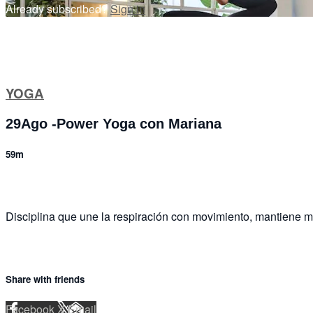
Already subscribed?
Sign in
YOGA
29Ago -Power Yoga con Mariana
59m
Disciplina que une la respiración con movimiento, mantiene me
Share with friends
Facebook
X
Email