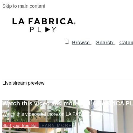
Skip to main content
Browse
Search
Calen
Live stream preview
Watch this video and more on LA FÁBRICA P
Watch this video and more on LA FÁBRICA PLAY
Start your free trial
LEARN MORE