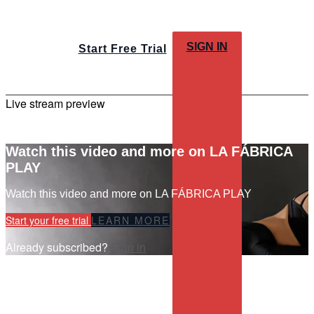
SIGN IN
Start Free Trial
Live stream preview
Watch this video and more on LA FÁBRICA
PLAY
Watch this video and more on LA FÁBRICA PLAY
Start your free trial
LEARN MORE
Already subscribed?
Sign in