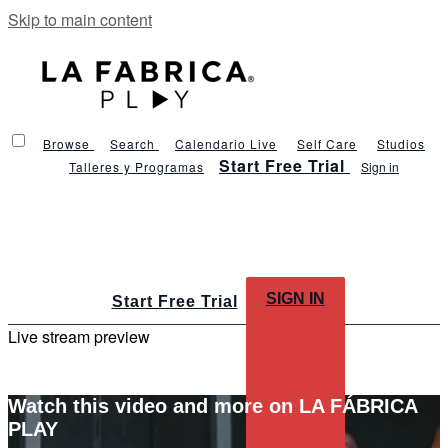
Skip to main content
Browse
Search
Calendario Live
Self Care
Studios
Start Free Trial
Talleres y Programas
Sign in
SIGN IN
Start Free Trial
Live stream preview
Watch this video and more on LA FÁBRICA
PLAY