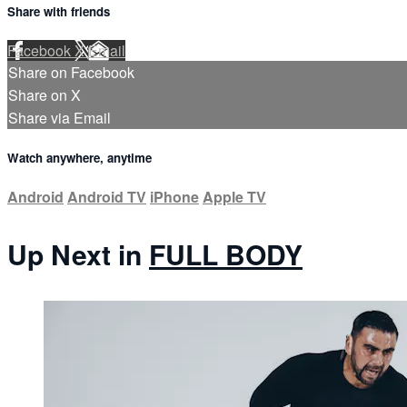
Share with friends
Facebook
X
Email
Share on Facebook
Share on X
Share via Email
Watch anywhere, anytime
Android
Android TV
iPhone
Apple TV
Up Next in
FULL BODY