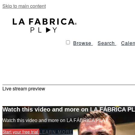
Skip to main content
Browse
Search
Calen
Live stream preview
Watch this video and more on LA FÁBRICA P
Watch this video and more on LA FÁBRICA PLAY
Start your free trial
LEARN MORE