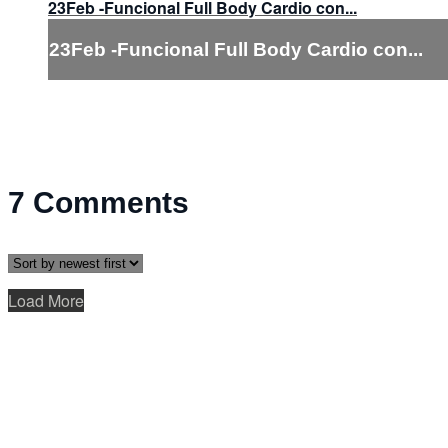
23Feb -Funcional Full Body Cardio con...
23Feb -Funcional Full Body Cardio con...
7
Comments
Load More
Help
Terms
Privacy
Cookies
Sign in