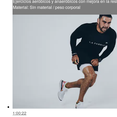
Ejercicios aeróbicos y anaeróbicos con mejora en la resi
Material: Sin material / peso corporal
1:00:22