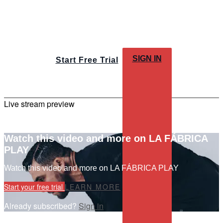
SIGN IN
Start Free Trial
Live stream preview
Watch this video and more on LA FÁBRICA
PLAY
Watch this video and more on LA FÁBRICA PLAY
Start your free trial
LEARN MORE
Already subscribed?
Sign in