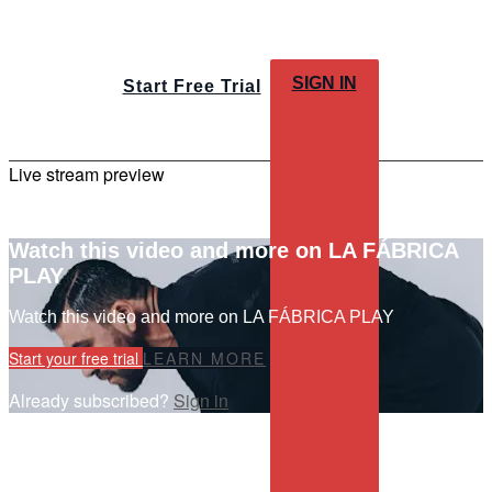
SIGN IN
Start Free Trial
Live stream preview
Watch this video and more on LA FÁBRICA
PLAY
Watch this video and more on LA FÁBRICA PLAY
Start your free trial
LEARN MORE
Already subscribed?
Sign in