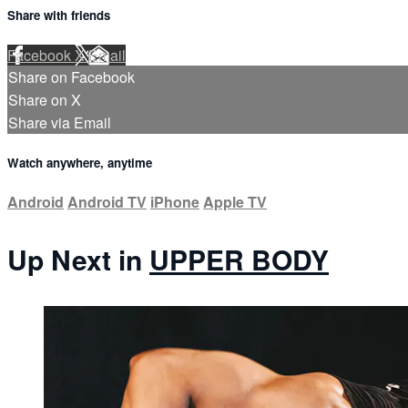
Share with friends
Facebook
X
Email
Share on Facebook
Share on X
Share via Email
Watch anywhere, anytime
Android
Android TV
iPhone
Apple TV
Up Next in
UPPER BODY