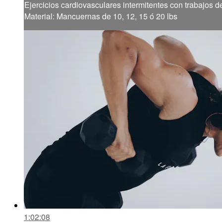
Ejercicios cardiovasculares intermitentes con trabajos de
Material: Mancuernas de 10, 12, 15 ó 20 lbs
1:02:08