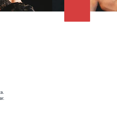
za.
ar.