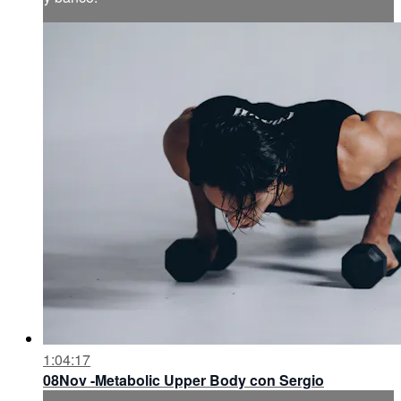
1:04:17
08Nov -Metabolic Upper Body con Sergio