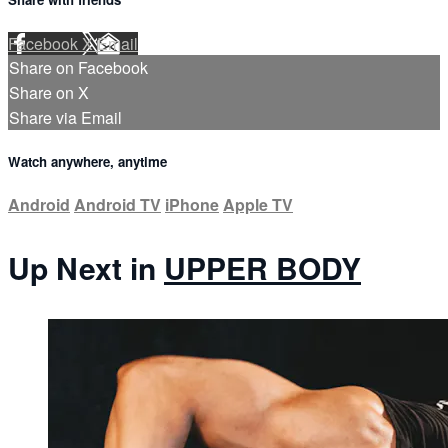
Facebook
X
Email
Share on Facebook
Share on X
Share via Email
Watch anywhere, anytime
Android
Android TV
iPhone
Apple TV
Up Next in
UPPER BODY