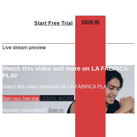
SIGN IN
Start Free Trial
Live stream preview
Watch this video and more on LA FÁBRICA
PLAY
Watch this video and more on LA FÁBRICA PLAY
Start your free trial
LEARN MORE
Already subscribed?
Sign in