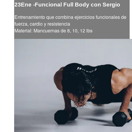
23Ene -Funcional Full Body con Sergio
Entrenamiento que combina ejercicios funcionales de
fuerza, cardio y resistencia
Material: Mancuernas de 8, 10, 12 lbs