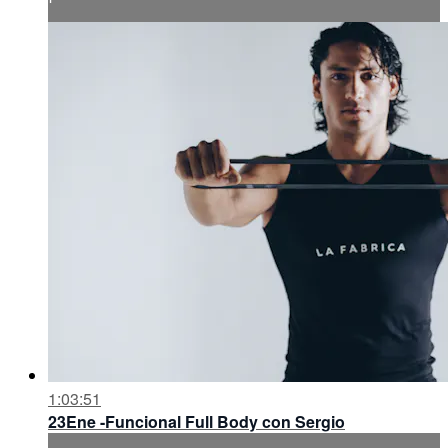
1:03:51
23Ene -Funcional Full Body con Sergio