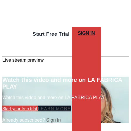
SIGN IN
Start Free Trial
Live stream preview
Watch this video and more on LA FÁBRICA
PLAY
Watch this video and more on LA FÁBRICA PLAY
Start your free trial
LEARN MORE
Already subscribed?
Sign in