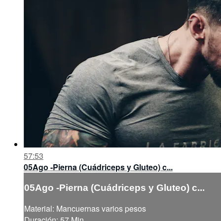
57:53
05Ago -Pierna (Cuádriceps y Gluteo) c...
05Ago -Pierna (Cuádriceps y Gluteo) c...
Material: Mancuernas varios pesos
Duración: 57 Min