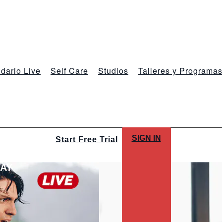
dario Live
Self Care
Studios
Talleres y Programa
SIGN IN
Start Free Trial
LAY