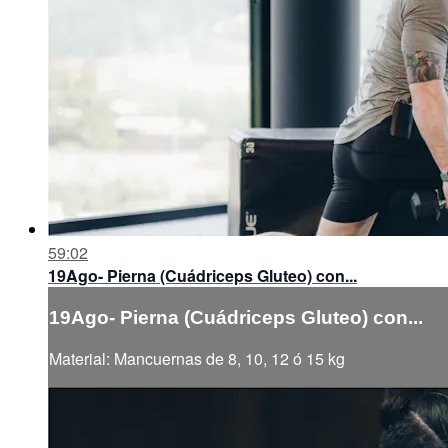
59:02
19Ago- Pierna (Cuádriceps Gluteo) con...
19Ago- Pierna (Cuádriceps Gluteo) con...
Material: Mancuernas de 8, 10, 12 ó 15 kg