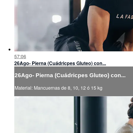
57:06
26Ago- Pierna (Cuádricpes Gluteo) con...
26Ago- Pierna (Cuádricpes Gluteo) con...
Material: Mancuernas de 8, 10, 12 ó 15 kg