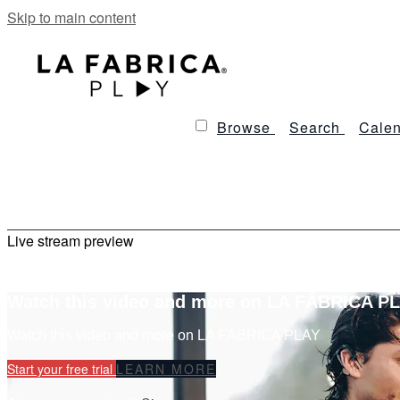
Skip to main content
Browse
Search
Calen
Live stream preview
Watch this video and more on LA FÁBRICA P
Watch this video and more on LA FÁBRICA PLAY
Start your free trial
LEARN MORE