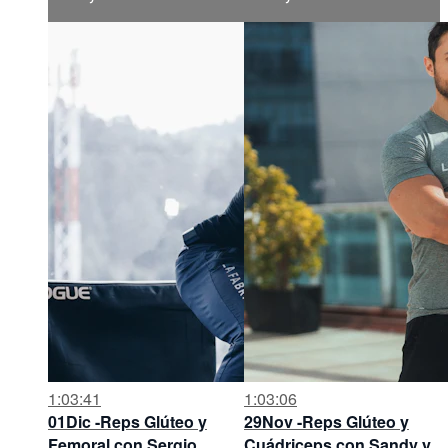
1:03:41
1:03:06
01Dic -Reps Glúteo y
29Nov -Reps Glúteo y
Femoral con Sergio
Cuádriceps con Sandy y