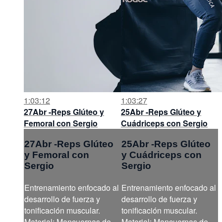
1:03:12
1:03:27
27Abr -Reps Glúteo y
25Abr -Reps Glúteo y
Femoral con Sergio
Cuádriceps con Sergio
27Abr -Reps Glúteo
25Abr -Reps Glúteo
y Femoral con
y Cuádriceps con
Sergio
Sergio
Entrenamiento enfocado al
Entrenamiento enfocado al
desarrollo de fuerza y
desarrollo de fuerza y
tonificación muscular.
tonificación muscular.
Material: Mancuernas de
Material: Mancuernas de