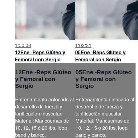
1:00:06
1:03:31
12Ene -Reps Glúteo y
05Ene -Reps Glúteo y
Femoral con Sergio
Femoral con Sergio
12Ene -Reps Glúteo
05Ene -Reps Glúteo
y Femoral con
y Femoral con
Sergio
Sergio
Entrenamiento enfocado al
Entrenamiento enfocado al
desarrollo de fuerza y
desarrollo de fuerza y
tonificación muscular.
tonificación muscular.
Material: Mancuernas de
Material: Mancuernas de
10, 12, 15 ó 20 lbs, loop
10, 12, 15 ó 20 lbs, loop
band y banco.
band y banco.