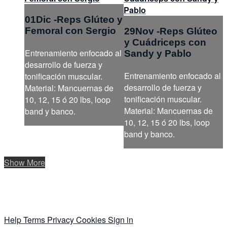
Pablo
01Dic -Reps Glúteo y
Femoral con Sergio
29Nov -Reps Glúteo
y Cuádriceps con
Entrenamiento enfocado al
Sandy y Pablo
desarrollo de fuerza y
Entrenamiento enfocado al
tonificación muscular.
desarrollo de fuerza y
Material: Mancuernas de
tonificación muscular.
10, 12, 15 ó 20 lbs, loop
Material: Mancuernas de
band y banco.
10, 12, 15 ó 20 lbs, loop
band y banco.
Show More
Help
Terms
Privacy
Cookies
Sign in