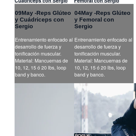
Cuádriceps con Sergio
Femoral con Sergio
09May -Reps Glúteo
04May -Reps Glúteo
y Cuádriceps con
y Femoral con
Sergio
Sergio
Entrenamiento enfocado al
Entrenamiento enfocado al
desarrollo de fuerza y
desarrollo de fuerza y
tonificación muscular.
tonificación muscular.
Material: Mancuernas de
Material: Mancuernas de
10, 12, 15 ó 20 lbs, loop
10, 12, 15 ó 20 lbs, loop
band y banco.
band y banco.