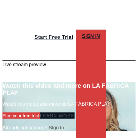
SIGN IN
Start Free Trial
Live stream preview
Watch this video and more on LA FÁBRICA
PLAY
Watch this video and more on LA FÁBRICA PLAY
Start your free trial
LEARN MORE
Already subscribed?
Sign in