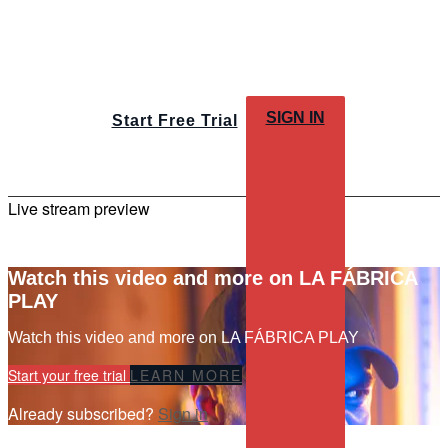
SIGN IN
Start Free Trial
Live stream preview
Watch this video and more on LA FÁBRICA
PLAY
Watch this video and more on LA FÁBRICA PLAY
Start your free trial
LEARN MORE
Already subscribed?
Sign in