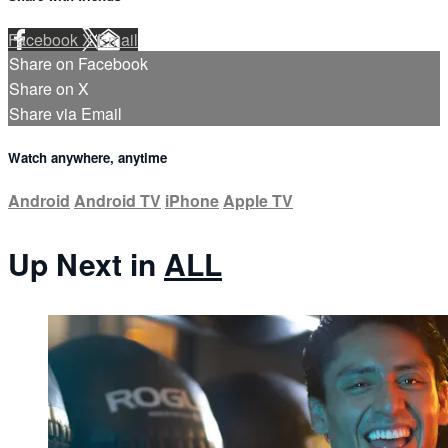
Facebook
X
Email
Share on Facebook
Share on X
Share via Email
Watch anywhere, anytime
Android
Android TV
iPhone
Apple TV
Up Next in
ALL