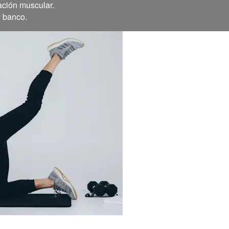
ación muscular.
y banco.