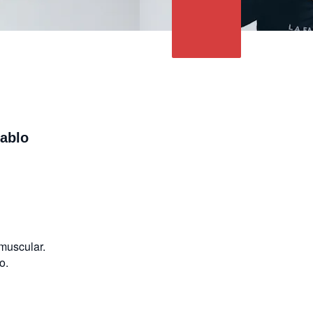
Pablo
 muscular.
o.