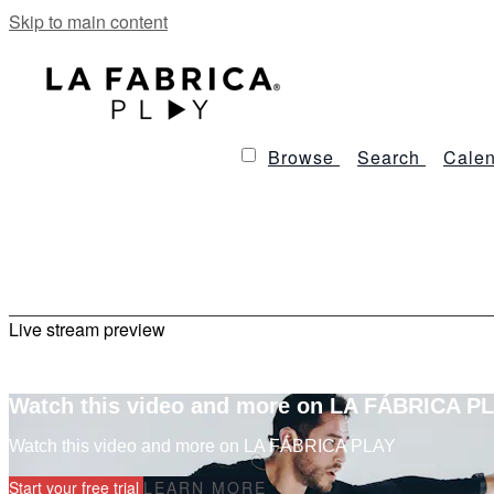
Skip to main content
Browse
Search
Calen
Live stream preview
Watch this video and more on LA FÁBRICA P
Watch this video and more on LA FÁBRICA PLAY
Start your free trial
LEARN MORE