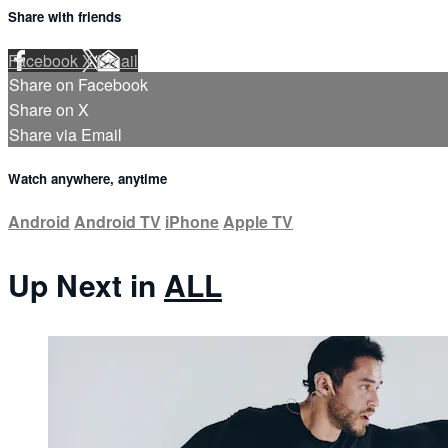
Share with friends
Facebook
X
Email
Share on Facebook
Share on X
Share via Email
Watch anywhere, anytime
Android
Android TV
iPhone
Apple TV
Up Next in
ALL