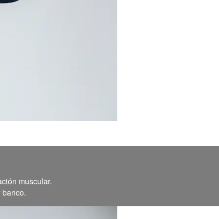
ación muscular.
y banco.