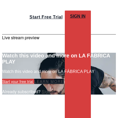
SIGN IN
Start Free Trial
Live stream preview
Watch this video and more on LA FÁBRICA
PLAY
Watch this video and more on LA FÁBRICA PLAY
Start your free trial
LEARN MORE
Already subscribed?
Sign in