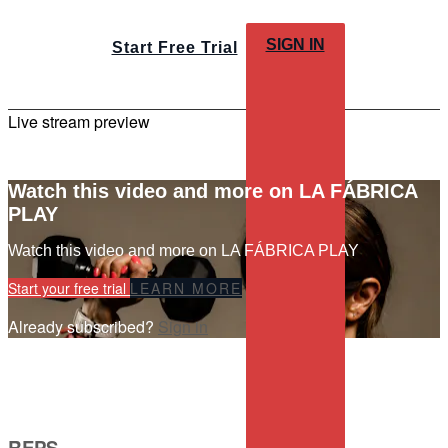
SIGN IN
Start Free Trial
Live stream preview
Watch this video and more on LA FÁBRICA
PLAY
Watch this video and more on LA FÁBRICA PLAY
Start your free trial
LEARN MORE
Already subscribed?
Sign in
REPS