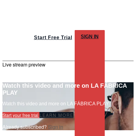
SIGN IN
Start Free Trial
Live stream preview
Watch this video and more on LA FÁBRICA
PLAY
Watch this video and more on LA FÁBRICA PLAY
Start your free trial
LEARN MORE
Already subscribed?
Sign in