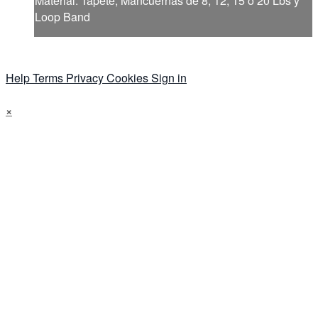
Materlal: Tapete, Mancuernas de 8, 12, 15 o 20 Lbs y
Loop Band
Help
Terms
Privacy
Cookies
Sign in
×