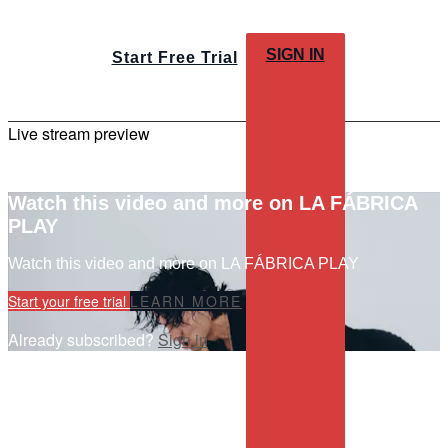
SIGN IN
Start Free Trial
Live stream preview
Watch this video and more on LA FÁBRICA
PLAY
Watch this video and more on LA FÁBRICA PLAY
Start your free trial
LEARN MORE
Already subscribed?
Sign in