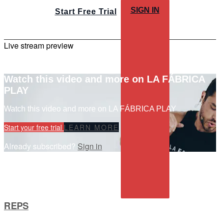
SIGN IN
Start Free Trial
Live stream preview
Watch this video and more on LA FÁBRICA
PLAY
Watch this video and more on LA FÁBRICA PLAY
Start your free trial
LEARN MORE
Already subscribed?
Sign in
REPS