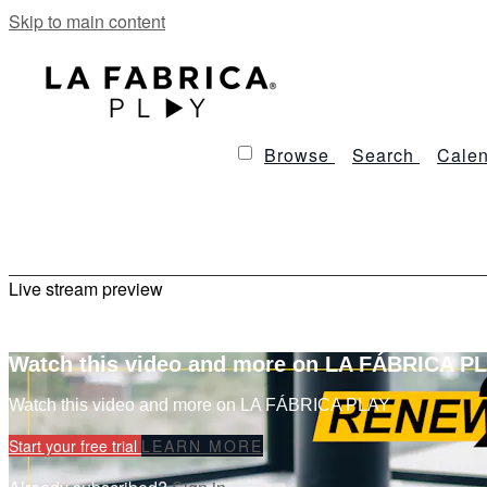
Skip to main content
Browse
Search
Calen
Live stream preview
Watch this video and more on LA FÁBRICA P
Watch this video and more on LA FÁBRICA PLAY
Start your free trial
LEARN MORE