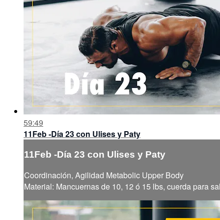
59:49
11Feb -Día 23 con Ulises y Paty
11Feb -Día 23 con Ulises y Paty
Coordinación, Agilidad Metabolic Upper Body
Material: Mancuernas de 10, 12 ó 15 lbs, cuerda para sal