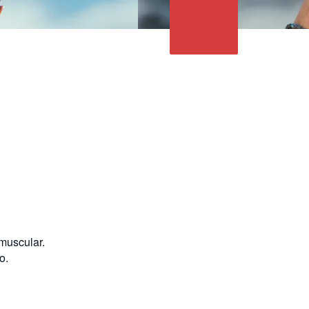
 muscular.
o.