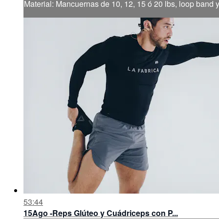
Material: Mancuernas de 10, 12, 15 ó 20 lbs, loop band 
53:44
15Ago -Reps Glúteo y Cuádriceps con P...