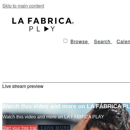
Skip to main content
Browse
Search
Calen
Live stream preview
Watch this video and more on LA FÁBRICA P
Watch this video and more on LA FÁBRICA PLAY
Start your free trial
LEARN MORE