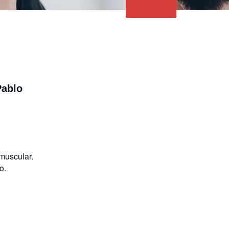
Pablo
 muscular.
o.