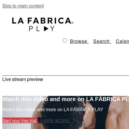
Skip to main content
Browse
Search
Calen
Live stream preview
Watch this video and more on LA FÁBRICA P
Watch this video and more on LA FÁBRICA PLAY
Start your free trial
LEARN MORE