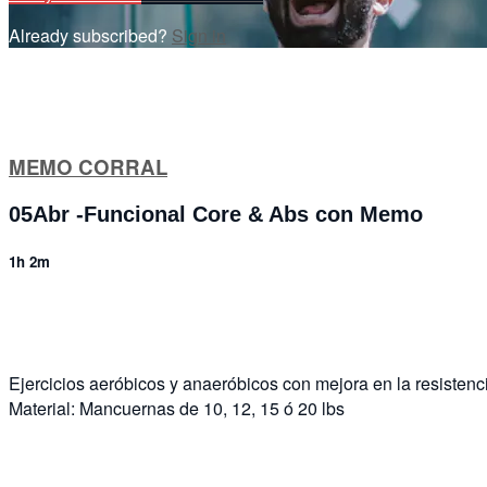
Already subscribed?
Sign in
MEMO CORRAL
05Abr -Funcional Core & Abs con Memo
1h 2m
1 comment
Ejercicios aeróbicos y anaeróbicos con mejora en la resistenci
Material: Mancuernas de 10, 12, 15 ó 20 lbs