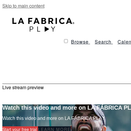
Skip to main content
Browse
Search
Calen
Live stream preview
Watch this video and more on LA FÁBRICA P
Watch this video and more on LA FÁBRICA PLAY
Start your free trial
LEARN MORE