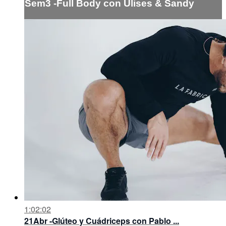
Sem3 -Full Body con Ulises & Sandy
1:02:02
21Abr -Glúteo y Cuádriceps con Pablo ...